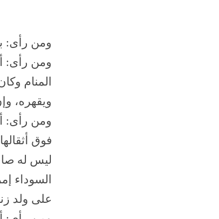
ومن رأى: بغل
ومن رأى: أنه
المنام وكان
ويقهره، وإن
ومن رأى: أن
فوق أثقالها
ليس له صاح
السوداء إمر
على ولد زنا
ومن رأى: أ