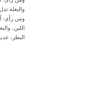
والبغلة تد
ومن رأى: أ
اللبن، والب
البطر، عدي