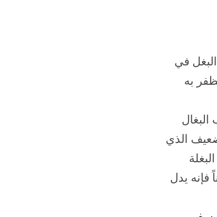
 البغل في
ظفر به
 البغال
لضعيف الذي
لبغلة
 فإنه يدل
 سفر،