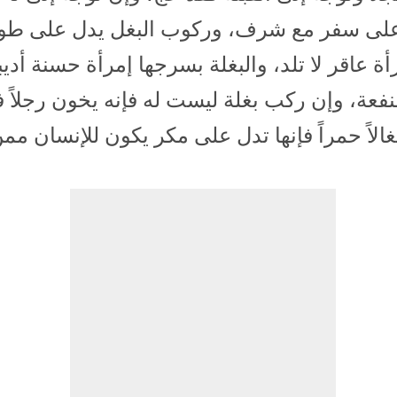
لى سفر مع شرف، وركوب البغل يدل على طول
أة عاقر لا تلد، والبغلة بسرجها إمرأة حسنة أديبة
نفعة، وإن ركب بغلة ليست له فإنه يخون رجلاً ف
الاً حمراً فإنها تدل على مكر يكون للإنسان ممن