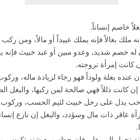
اً خاصم إنساناً.
 ملك بغالاً فإنه يملك عبيداً أو مالاً، ومن ركب
 له خصم شديد، وعدو مبين أو عبد خبيث فإنه ي
 كانت إمرأة تزوجته.
 عنده بغلة ولوداً فهو رجاء لزيادة ماله، وركوب
 إن كانت ذللاً فهي صالحة لمن ركبها، والبغل ا
ب يدل على رجل خبيث لئيم الحسب، وركوب ا
أة عاقر ذات مال وسؤدد، والبغل إن نازع إنساناً
.
نه تحول إلى بغل، فإن حظه ومعيشته تكون من