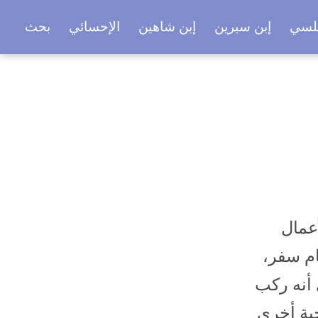
بلسي
إبن سيرين
إبن شاهين
الإحسائي
بحث
أعمال
م سفر،
 أنه ركب
حية أخرى