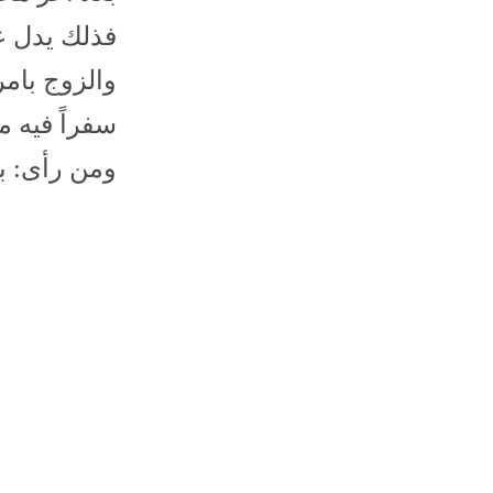
فذلك يدل ع
والزوج بامر
سفراً فيه م
ومن رأى: بغ