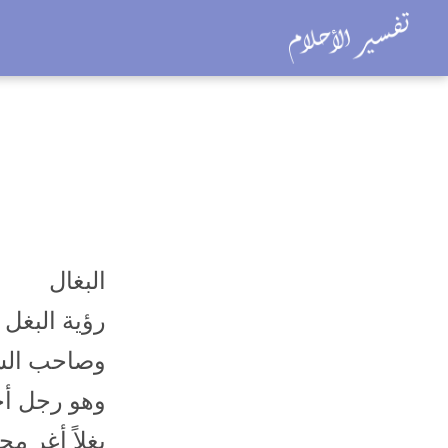
البغال
رؤية البغل 
وصاحب الشر
وهو رجل أح
بغلاً أغر م