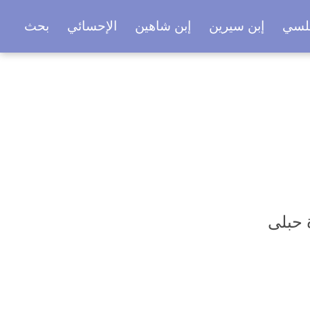
بلسي
إبن سيرين
إبن شاهين
الإحسائي
بحث
 حبلى