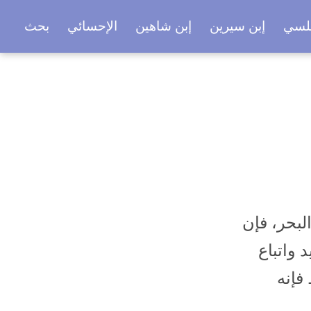
بلسي
إبن سيرين
إبن شاهين
الإحسائي
بحث
بحر، فإن
 واتباع
فإنه