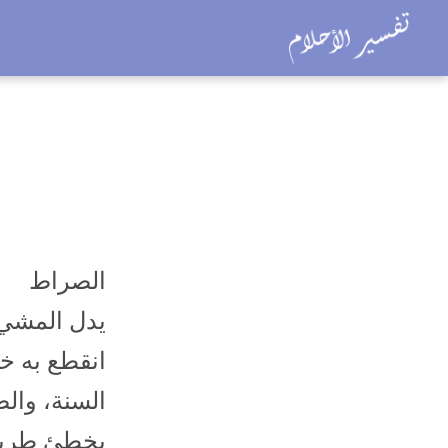
الصراط
يدل المشي 
انقطع به خس
السنة، وال
يخطئ طريق