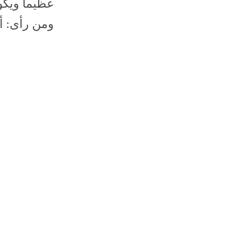
عظيماً ويكو
ومن رأى: أ