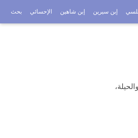
بلسي
إبن سيرين
إبن شاهين
الإحسائي
بحث
الحيلة،