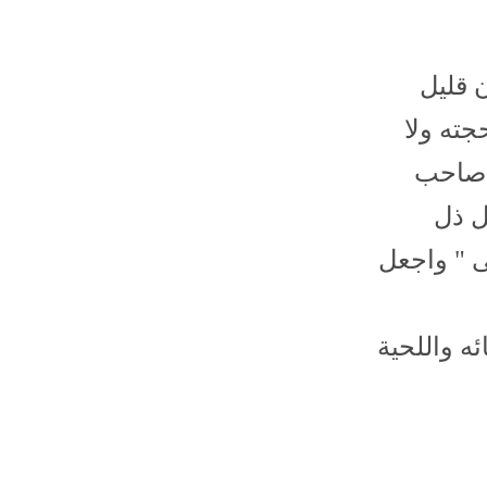
 قليل
جته ولا
و صاحب
ل ذل
ى " واجعل
ه واللحية