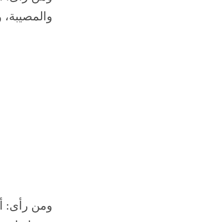
والمصيبة، و
ومن رأى: أ