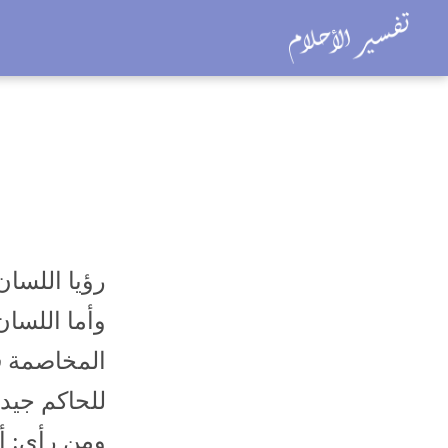
رؤيا اللسان
وأما اللسان
المخاصمة ف
للحاكم جيد 
ومن رأى: أ