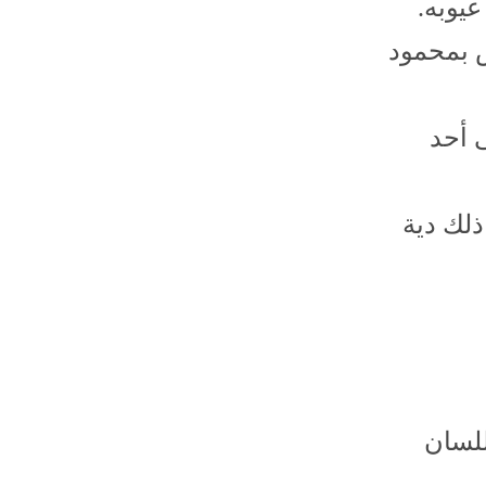
يوبه.
س بمحمود
 أحد
ذلك دية
للسان