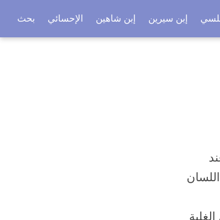
بلسي
إبن سيرين
إبن شاهين
الإحسائي
بحث
ند
اللسان
لغلبة