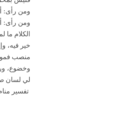
ومن رأى: أن
ومن رأى: أ
الكلام ما ل
خير فيه، و
منصب فموت 
وخضوع، ورب
لي لسان صد
تفسير منام